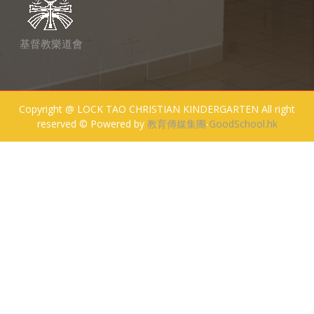
基督教樂道會
Copyright @ LOCK TAO CHRISTIAN KINDERGARTEN All right
reserved © Powered by
教育傳媒集團
‧
GoodSchool.hk