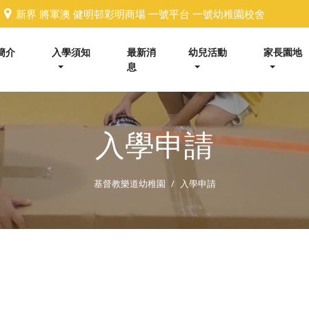
新界 將軍澳 健明邨彩明商場 一號平台 一號幼稚園校舍
簡介
入學須知
最新消
幼兒活動
家長園地
息
入學申請
基督教樂道幼稚園
入學申請