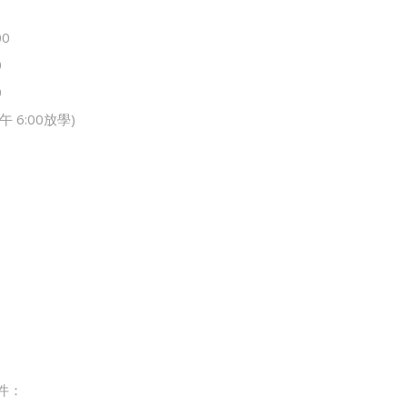
00
0
0
 6:00放學)
件：