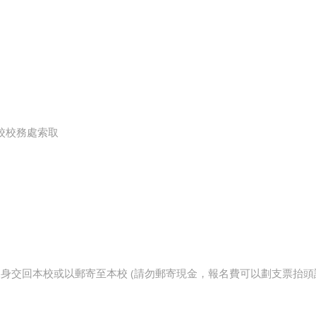
本校校務處索取
用親身交回本校或以郵寄至本校 (請勿郵寄現金，報名費可以劃支票抬頭請