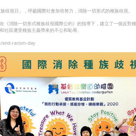
除種族歧視日」，呼籲國際社會加倍努力，消除一切形式的種族歧視。
在《消除一切形式種族歧視國際公約》的指導下，建立了一個反對
和社區遭受種族主義帶來的不公和恥辱。
s/end-racism-day