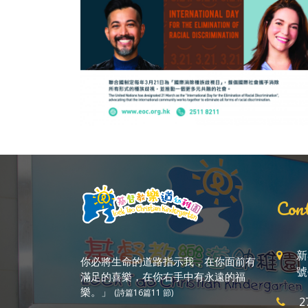
Cont
新
你必將生命的道路指示我，在你面前有
號
滿足的喜樂，在你右手中有永遠的福
樂。」
(詩篇16篇11 節)
2