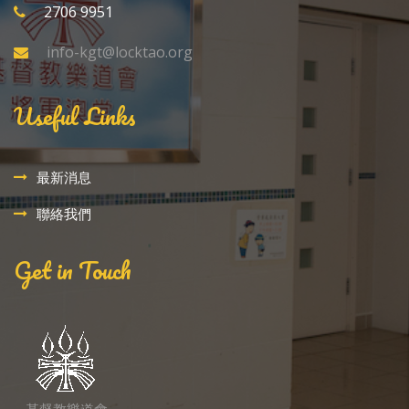
2706 9951
info-kgt@locktao.org
Useful Links
最新消息
聯絡我們
Get in Touch