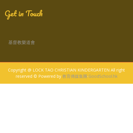
Get in Touch
基督教樂道會
Copyright @ LOCK TAO CHRISTIAN KINDERGARTEN All right
reserved © Powered by
教育傳媒集團
‧
GoodSchool.hk