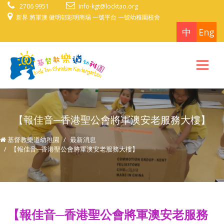
2706 9951
info-kgt@locktao.org
新界 將軍澳 健明邨彩明商場 一號平台 一號幼稚園校舍
中
Eng
【報佳音─香港聖公會將軍澳安老服務大樓】
基督教樂道幼稚園
最新消息
【報佳音─香港聖公會將軍澳安老服務大樓】
【報佳音─香港聖公會將軍澳安老服務