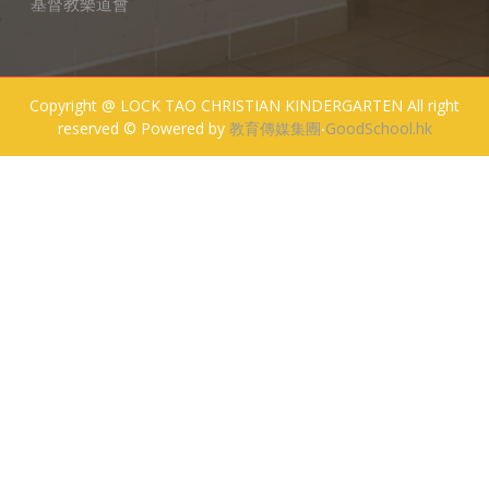
基督教樂道會
Copyright @ LOCK TAO CHRISTIAN KINDERGARTEN All right
reserved © Powered by
教育傳媒集團
‧
GoodSchool.hk