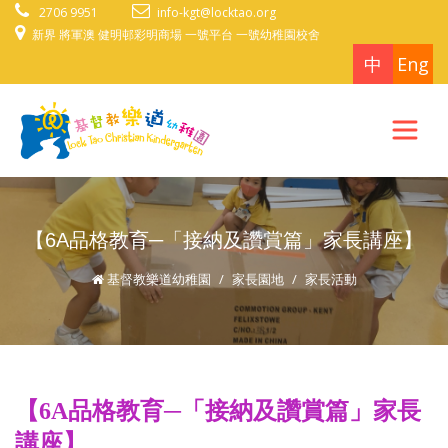
2706 9951
info-kgt@locktao.org
新界 將軍澳 健明邨彩明商場 一號平台 一號幼稚園校舍
中
Eng
【6A品格教育─「接納及讚賞篇」家長講座】
基督教樂道幼稚園
家長園地
家長活動
【6A品格教育─「接納及讚賞篇」家長
講座】