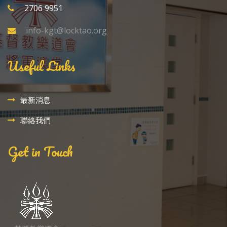
2706 9951
info-kgt@locktao.org
Useful Links
最新消息
聯絡我們
Get in Touch