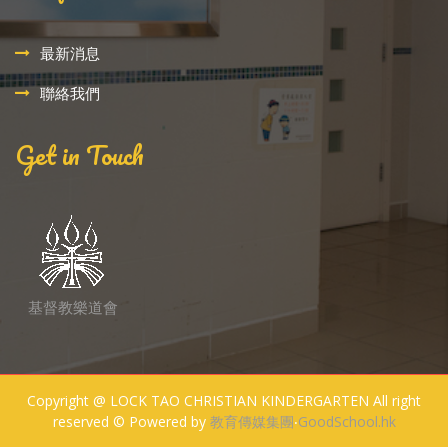
最新消息
聯絡我們
Get in Touch
基督教樂道會
Copyright @ LOCK TAO CHRISTIAN KINDERGARTEN All right
reserved © Powered by
教育傳媒集團
‧
GoodSchool.hk