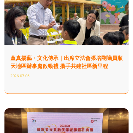
童真揚藝・文化傳承｜出席立法會張培剛議員順
天地區辦事處啟動禮 攜手共建社區新里程
2026-07-06