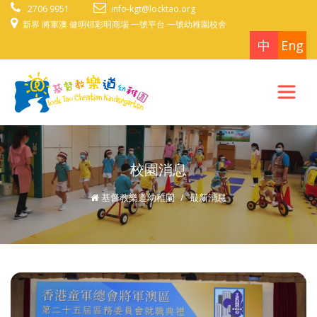
2706 9951
info-kgt@locktao.org
新界 將軍澳 健明邨彩明商場 一號平台 一號幼稚園校舍
中
Eng
校園消息
基督教樂道幼稚園
最新消息