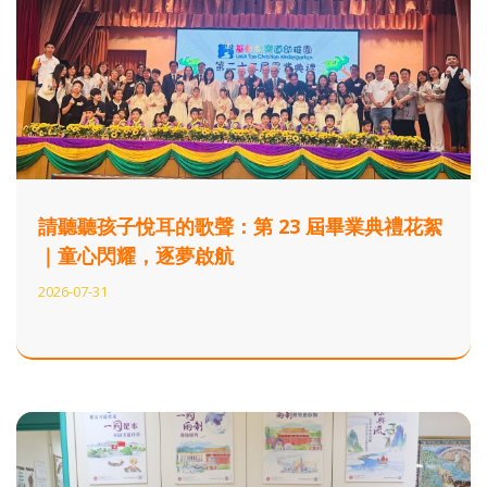
請聽聽孩子悅耳的歌聲：第 23 屆畢業典禮花絮
｜童心閃耀，逐夢啟航
2026-07-31