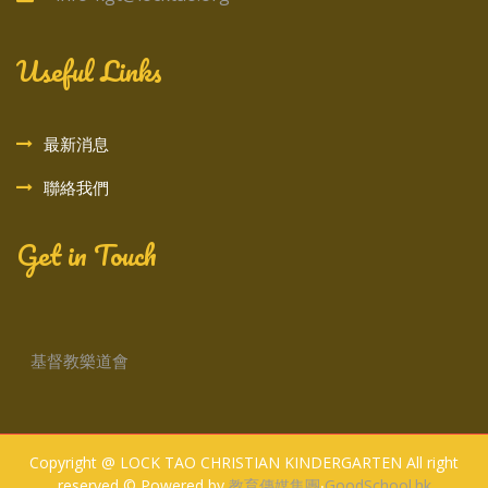
Useful Links
最新消息
聯絡我們
Get in Touch
基督教樂道會
Copyright @ LOCK TAO CHRISTIAN KINDERGARTEN All right
reserved © Powered by
教育傳媒集團
‧
GoodSchool.hk