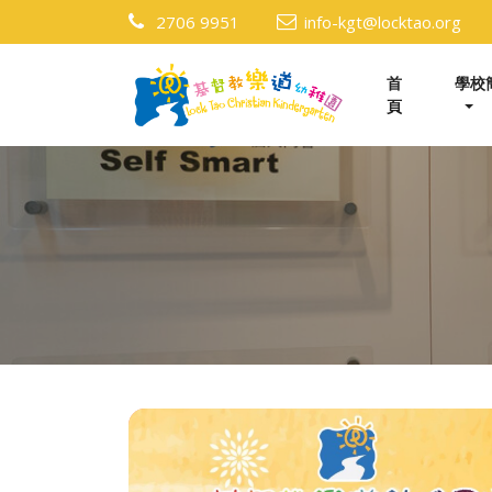
2706 9951
info-kgt@locktao.org
首
學校
頁