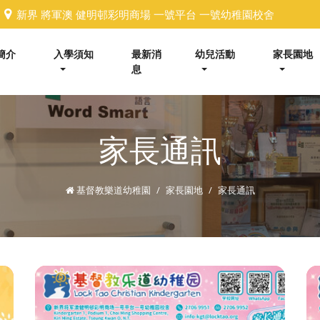
新界 將軍澳 健明邨彩明商場 一號平台 一號幼稚園校舍
簡介
入學須知
最新消
幼兒活動
家長園地
息
家長通訊
基督教樂道幼稚園
家長園地
家長通訊